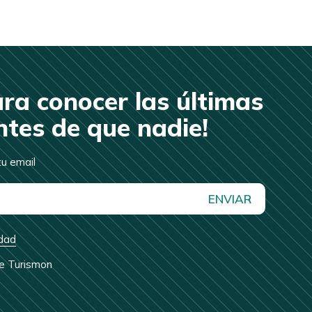
ara conocer las últimas
tes de que nadie!
u email
ENVIAR
idad
de Turismon