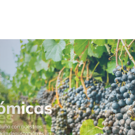
s
ómicas
aluña con nuestras
ada degustación es un