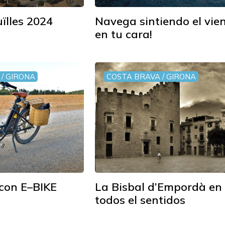
uïlles 2024
Navega sintiendo el vie
en tu cara!
/ GIRONA
COSTA BRAVA / GIRONA
con E–BIKE
La Bisbal d’Empordà en
todos el sentidos