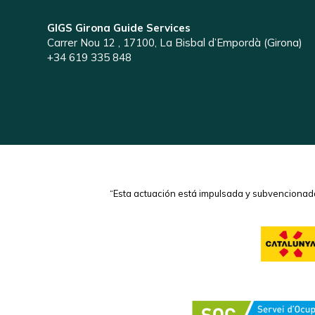
GIGS Girona Guide Services
Carrer Nou 12 , 17100, La Bisbal d’Empordà (Girona)
+34 619 335 848
“Esta actuación está impulsada y subvencionada