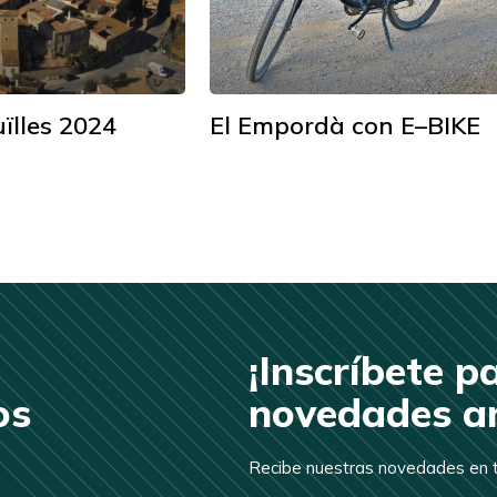
uïlles 2024
El Empordà con E–BIKE
¡Inscríbete p
os
novedades an
Recibe nuestras novedades en t